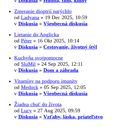
v
Diskusia
»
Hudba, film, knihy
Zmeranie dioptrií narýchlo
od
Ladyana
» 19 Dec 2025, 10:59
v
Diskusia
»
Všeobecná diskusia
Lietanie do Anglicka
od
Péter
» 16 Okt 2025, 10:14
v
Diskusia
»
Cestovanie, životný štýl
Kuchyňa svojpomocne
od
SluMil
» 24 Sep 2025, 12:11
v
Diskusia
»
Dom a záhrada
Vitamíny na podporu imunity
od
Medock
» 05 Sep 2025, 12:05
v
Diskusia
»
Všeobecná diskusia
Žiadna chuť do života
od
Lucy
» 27 Aug 2025, 09:59
v
Diskusia
»
Vzťahy, láska, priateľstvo