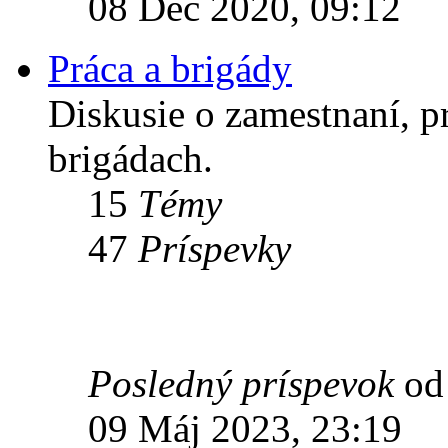
08 Dec 2020, 09:12
Práca a brigády
Diskusie o zamestnaní, pr
brigádach.
15
Témy
47
Príspevky
Posledný príspevok
o
09 Máj 2023, 23:19