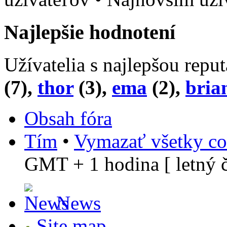
Najlepšie hodnotení
Užívatelia s najlepšou repu
(7),
thor
(3),
ema
(2),
bria
Obsah fóra
Tím
•
Vymazať všetky co
GMT + 1 hodina [ letný č
News
Site map