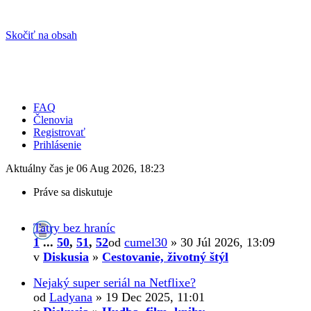
Skočiť na obsah
FAQ
Členovia
Registrovať
Prihlásenie
Aktuálny čas je 06 Aug 2026, 18:23
Práve sa diskutuje
Tatry bez hraníc
1
...
50
,
51
,
52
od
cumel30
» 30 Júl 2026, 13:09
v
Diskusia
»
Cestovanie, životný štýl
Nejaký super seriál na Netflixe?
od
Ladyana
» 19 Dec 2025, 11:01