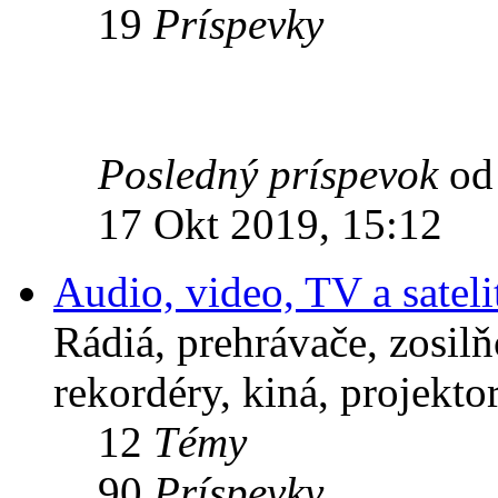
19
Príspevky
Posledný príspevok
o
17 Okt 2019, 15:12
Audio, video, TV a sateli
Rádiá, prehrávače, zosil
rekordéry, kiná, projektor
12
Témy
90
Príspevky