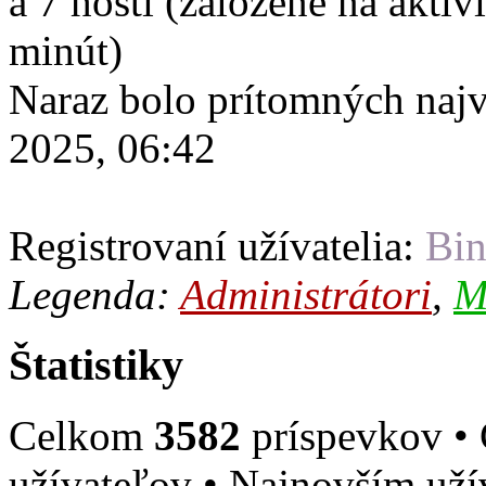
a 7 hostí (založené na aktiv
minút)
Naraz bolo prítomných naj
2025, 06:42
Registrovaní užívatelia:
Bin
Legenda:
Administrátori
,
M
Štatistiky
Celkom
3582
príspevkov •
užívateľov • Najnovším už