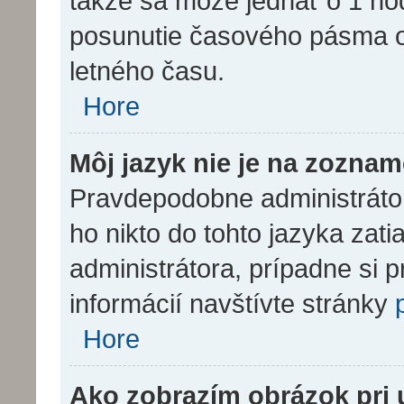
takže sa môže jednať o 1 ho
posunutie časového pásma o
letného času.
Hore
Môj jazyk nie je na zoznam
Pravdepodobne administrátor 
ho nikto do tohto jazyka zatia
administrátora, prípadne si p
informácií navštívte stránky
Hore
Ako zobrazím obrázok pri