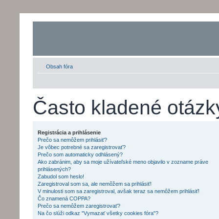
Obsah fóra
Často kladené otázk
Registrácia a prihlásenie
Prečo sa nemôžem prihlásiť?
Je vôbec potrebné sa zaregistrovať?
Prečo som automaticky odhlásený?
Ako zabránim, aby sa moje užívateľské meno objavilo v zozname práve
prihlásených?
Zabudol som heslo!
Zaregistroval som sa, ale nemôžem sa prihlásiť!
V minulosti som sa zaregistroval, avšak teraz sa nemôžem prihlásiť!
Čo znamená COPPA?
Prečo sa nemôžem zaregistrovať?
Na čo slúži odkaz "Vymazať všetky cookies fóra"?