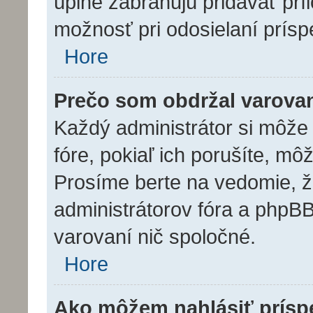
úplne zabraňujú pridávať prí
možnosť pri odosielaní prísp
Hore
Prečo som obdržal varova
Každý administrátor si môže 
fóre, pokiaľ ich porušíte, m
Prosíme berte na vedomie, že
administrátorov fóra a php
varovaní nič spoločné.
Hore
Ako môžem nahlásiť prís