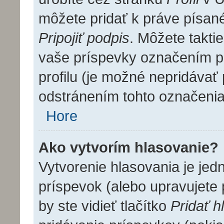
môžete pridať k práve písa
Pripojiť podpis
. Môžete takti
vaše príspevky označením pr
profilu (je možné nepridáva
odstránením tohto označenia
Hore
Ako vytvorím hlasovanie?
Vytvorenie hlasovania je jed
príspevok (alebo upravujete 
by ste vidieť tlačítko
Pridať h