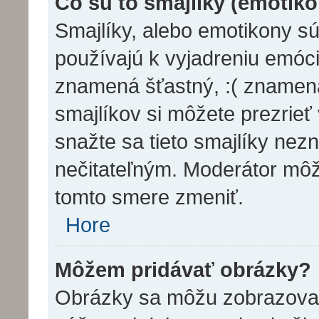
Čo sú to smajlíky (emotik
Smajlíky, alebo emotikony sú
používajú k vyjadreniu emóci
znamená šťastný, :( zname
smajlíkov si môžete prezrieť
snažte sa tieto smajlíky nez
nečitateľným. Moderátor môž
tomto smere zmeniť.
Hore
Môžem pridávať obrázky?
Obrázky sa môžu zobrazovať