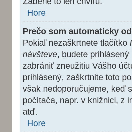
Zaberie to len chvíľu.
Hore
Prečo som automaticky o
Pokiaľ nezaškrtnete tlačítko
návšteve
, budete prihlásený
zabrániť zneužitiu Vášho účt
prihlásený, zaškrtnite toto po
však nedoporučujeme, keď sa
počítača, napr. v knižnici, z 
atď.
Hore