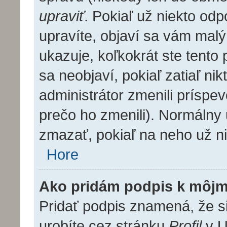
upraviť
. Pokiaľ už niekto od
upravíte, objaví sa vám malý
ukazuje, koľkokrát ste tento
sa neobjaví, pokiaľ zatiaľ n
administrátor zmenili príspe
prečo ho zmenili). Normálny
zmazať, pokiaľ na neho už n
Hore
Ako pridám podpis k môjm
Pridať podpis znamená, že si
urobíte cez stránku
Profil
v U