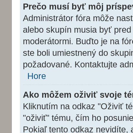
Prečo musí byť môj prísp
Administrátor fóra môže nast
alebo skupín musia byť pre
moderátormi. Buďto je na fó
ste boli umiestnený do skupin
požadované. Kontaktujte admin
Hore
Ako môžem oživiť svoje t
Kliknutím na odkaz "Oživiť té
"oživiť" tému, čím ho posuni
Pokiaľ tento odkaz nevidíte,