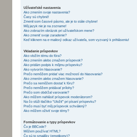
Užívateľské nastavenia
Ako zmením svoje nastavenia?
Časy sú chybné!
Zmenil som časové pásmo, ale je to stále chybne!
Môj jazyk nie je na zozname!
Ako zobrazím obrázok pri užívateľskom mene?
Ako zmeniť svoje zaradenie?
Keď kliknem na e-mailový odkaz užívateľa, som vyzvaný k prihláseniu!
Vkladanie príspevkov
Ako vložím tému do fóra?
Ako zmením alebo zmažem príspevok?
Ako pridám podpis k môjmu príspevku?
Ako vytvorím hlasovanie?
Prečo nemôžem pridať viac možností do hlasovania?
Ako zmením alebo zmažem hlasovanie?
Prečo sa nemôžem dostať k fóru?
Prečo nemôžem pridávať prílohy?
Prečo som obdržal varovanie?
Ako môžem nahlásiť príspevok moderátorom?
Na čo slúži tlačítko "Uložiť" pri písaní príspevku?
Prečo musí byť môj príspevok schválený?
Ako môžem oživiť svoje témy?
Formátovanie a typy príspevkov
Čo je BBCode?
Môžem používať HTML?
Čo sú to smajlíky (emotikony)?