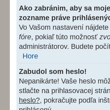
Ako zabránim, aby sa moje
zozname práve prihlásený
Vo Vašom nastavení nájdet
fóre
, pokiaľ túto možnosť
zvo
administrátorov. Budete počí
Hore
Zabudol som heslo!
Nepanikárte! Vaše heslo mô
stlačte na prihlasovacej strá
heslo?
, pokračujte podľa inš
prihlásený.