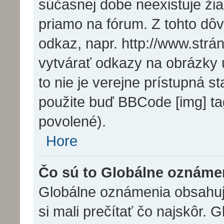
súčasnej dobe neexistuje ži
priamo na fórum. Z tohto dô
odkaz, napr. http://www.str
vytvárať odkazy na obrázky 
to nie je verejne prístupná s
použite buď BBCode [img] ta
povolené).
Hore
Čo sú to Globálne oznáme
Globálne oznámenia obsahujú 
si mali prečítať čo najskôr.