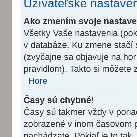
Užívateľské nastave
Ako zmením svoje nastave
Všetky Vaše nastavenia (poki
v databáze. Ku zmene stačí s
(zvyčajne sa objavuje na horn
pravidlom). Takto si môžete 
Hore
Časy sú chybné!
Časy sú takmer vždy v poriad
zobrazené v inom časovom p
nachádzate. Pokiaľ je to tak