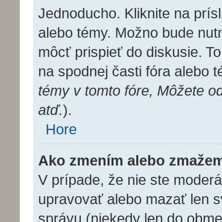
Jednoducho. Kliknite na prís
alebo témy. Možno bude nutn
môcť prispieť do diskusie. T
na spodnej časti fóra alebo 
témy v tomto fóre, Môžete o
atď.
).
Hore
Ako zmením alebo zmažem
V prípade, že nie ste moderá
upravovať alebo mazať len s
správu (niekedy len do obme