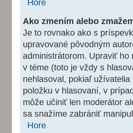
Hore
Ako zmením alebo zmažem
Je to rovnako ako s príspev
upravované pôvodným autor
administrátorom. Upraviť ho
v téme (toto je vždy s hlasov
nehlasoval, pokiaľ užívatel
položku v hlasovaní, v prípa
môže učiniť len moderátor al
sa snažíme zabrániť manipul
Hore