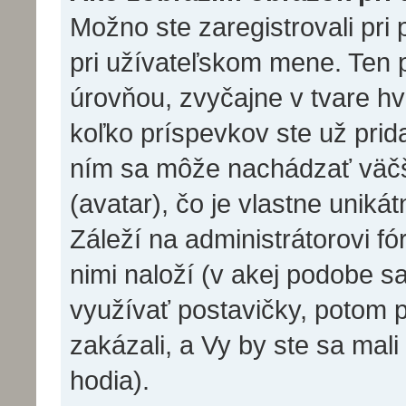
Možno ste zaregistrovali pri
pri užívateľskom mene. Ten 
úrovňou, zvyčajne v tvare hv
koľko príspevkov ste už prida
ním sa môže nachádzať väčš
(avatar), čo je vlastne unik
Záleží na administrátorovi fór
nimi naloží (v akej podobe s
využívať postavičky, potom p
zakázali, a Vy by ste sa mal
hodia).