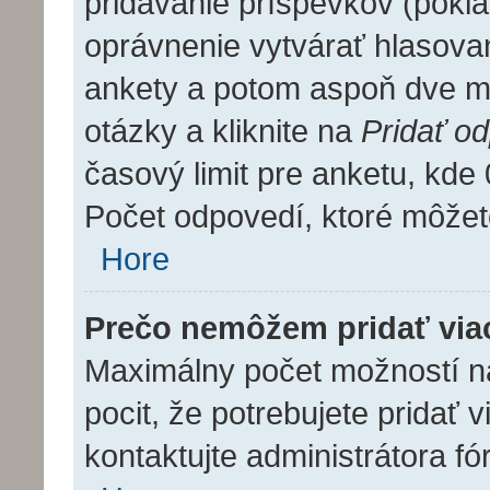
pridávanie príspevkov (pokia
oprávnenie vytvárať hlasovan
ankety a potom aspoň dve m
otázky a kliknite na
Pridať o
časový limit pre anketu, k
Počet odpovedí, ktoré môžete
Hore
Prečo nemôžem pridať via
Maximálny počet možností na
pocit, že potrebujete pridať 
kontaktujte administrátora fó