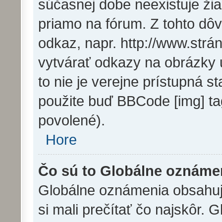
súčasnej dobe neexistuje ži
priamo na fórum. Z tohto dô
odkaz, napr. http://www.str
vytvárať odkazy na obrázky 
to nie je verejne prístupná s
použite buď BBCode [img] ta
povolené).
Hore
Čo sú to Globálne oznáme
Globálne oznámenia obsahujú 
si mali prečítať čo najskôr.