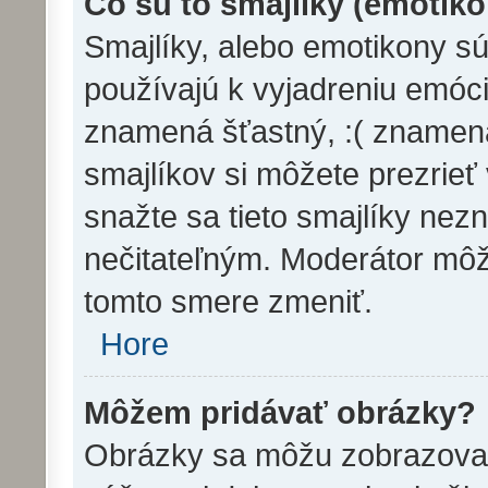
Čo sú to smajlíky (emotik
Smajlíky, alebo emotikony sú
používajú k vyjadreniu emóci
znamená šťastný, :( zname
smajlíkov si môžete prezrieť
snažte sa tieto smajlíky nez
nečitateľným. Moderátor môž
tomto smere zmeniť.
Hore
Môžem pridávať obrázky?
Obrázky sa môžu zobrazovať