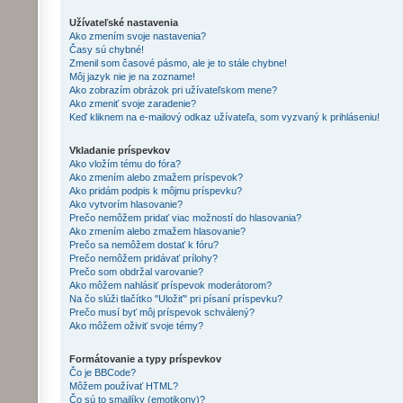
Užívateľské nastavenia
Ako zmením svoje nastavenia?
Časy sú chybné!
Zmenil som časové pásmo, ale je to stále chybne!
Môj jazyk nie je na zozname!
Ako zobrazím obrázok pri užívateľskom mene?
Ako zmeniť svoje zaradenie?
Keď kliknem na e-mailový odkaz užívateľa, som vyzvaný k prihláseniu!
Vkladanie príspevkov
Ako vložím tému do fóra?
Ako zmením alebo zmažem príspevok?
Ako pridám podpis k môjmu príspevku?
Ako vytvorím hlasovanie?
Prečo nemôžem pridať viac možností do hlasovania?
Ako zmením alebo zmažem hlasovanie?
Prečo sa nemôžem dostať k fóru?
Prečo nemôžem pridávať prílohy?
Prečo som obdržal varovanie?
Ako môžem nahlásiť príspevok moderátorom?
Na čo slúži tlačítko "Uložiť" pri písaní príspevku?
Prečo musí byť môj príspevok schválený?
Ako môžem oživiť svoje témy?
Formátovanie a typy príspevkov
Čo je BBCode?
Môžem používať HTML?
Čo sú to smajlíky (emotikony)?