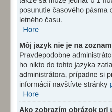
takže sa môže jednať o 1 ho
posunutie časového pásma o
letného času.
Hore
Môj jazyk nie je na zoznam
Pravdepodobne administrátor 
ho nikto do tohto jazyka zatia
administrátora, prípadne si p
informácií navštívte stránky
Hore
Ako zobrazím obrázok pri