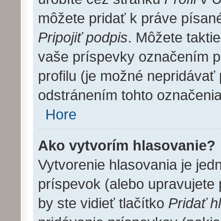
môžete pridať k práve písa
Pripojiť podpis
. Môžete takti
vaše príspevky označením pr
profilu (je možné nepridáva
odstránením tohto označenia
Hore
Ako vytvorím hlasovanie?
Vytvorenie hlasovania je jed
príspevok (alebo upravujete 
by ste vidieť tlačítko
Pridať h