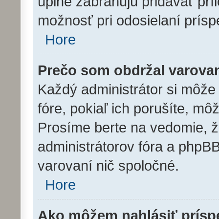
úplne zabraňujú pridávať prí
možnosť pri odosielaní prísp
Hore
Prečo som obdržal varova
Každý administrátor si môže 
fóre, pokiaľ ich porušíte, m
Prosíme berte na vedomie, že
administrátorov fóra a php
varovaní nič spoločné.
Hore
Ako môžem nahlásiť prís