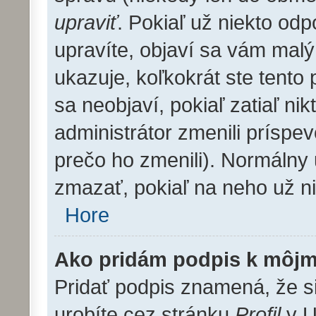
upraviť
. Pokiaľ už niekto od
upravíte, objaví sa vám malý
ukazuje, koľkokrát ste tento
sa neobjaví, pokiaľ zatiaľ n
administrátor zmenili príspe
prečo ho zmenili). Normálny
zmazať, pokiaľ na neho už n
Hore
Ako pridám podpis k môjm
Pridať podpis znamená, že si
urobíte cez stránku
Profil
v U