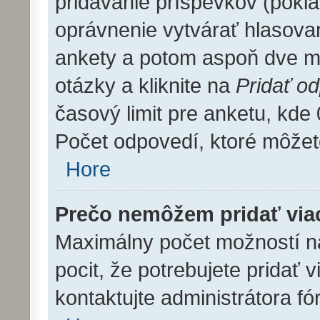
pridávanie príspevkov (pokia
oprávnenie vytvárať hlasovan
ankety a potom aspoň dve m
otázky a kliknite na
Pridať o
časový limit pre anketu, k
Počet odpovedí, ktoré môžete
Hore
Prečo nemôžem pridať via
Maximálny počet možností na
pocit, že potrebujete pridať 
kontaktujte administrátora fó