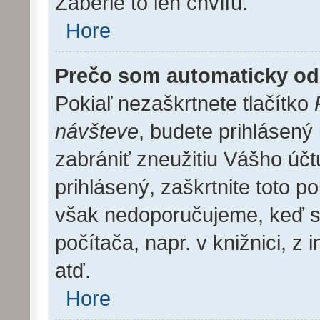
Zaberie to len chvíľu.
Hore
Prečo som automaticky o
Pokiaľ nezaškrtnete tlačítko
návšteve
, budete prihlásený
zabrániť zneužitiu Vášho účt
prihlásený, zaškrtnite toto po
však nedoporučujeme, keď sa
počítača, napr. v knižnici, z 
atď.
Hore