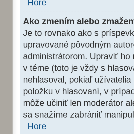
Hore
Ako zmením alebo zmažem
Je to rovnako ako s príspev
upravované pôvodným autor
administrátorom. Upraviť ho
v téme (toto je vždy s hlasov
nehlasoval, pokiaľ užívatel
položku v hlasovaní, v prípa
môže učiniť len moderátor al
sa snažíme zabrániť manipul
Hore