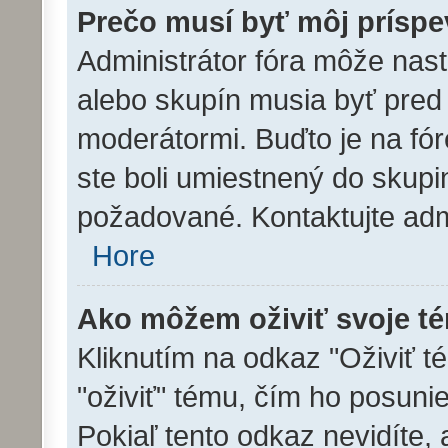
Prečo musí byť môj prísp
Administrátor fóra môže nast
alebo skupín musia byť pre
moderátormi. Buďto je na fó
ste boli umiestnený do skupin
požadované. Kontaktujte admin
Hore
Ako môžem oživiť svoje t
Kliknutím na odkaz "Oživiť té
"oživiť" tému, čím ho posuni
Pokiaľ tento odkaz nevidíte,