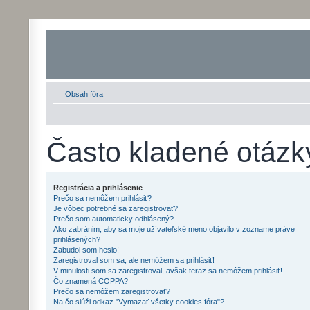
Obsah fóra
Často kladené otázk
Registrácia a prihlásenie
Prečo sa nemôžem prihlásiť?
Je vôbec potrebné sa zaregistrovať?
Prečo som automaticky odhlásený?
Ako zabránim, aby sa moje užívateľské meno objavilo v zozname práve
prihlásených?
Zabudol som heslo!
Zaregistroval som sa, ale nemôžem sa prihlásiť!
V minulosti som sa zaregistroval, avšak teraz sa nemôžem prihlásiť!
Čo znamená COPPA?
Prečo sa nemôžem zaregistrovať?
Na čo slúži odkaz "Vymazať všetky cookies fóra"?