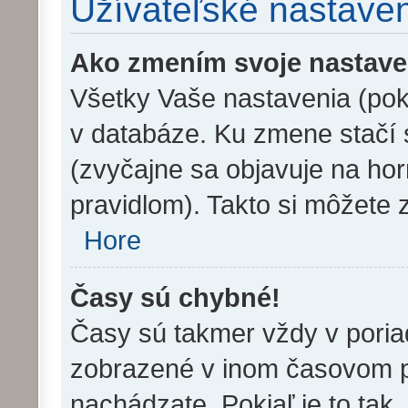
Užívateľské nastave
Ako zmením svoje nastave
Všetky Vaše nastavenia (poki
v databáze. Ku zmene stačí s
(zvyčajne sa objavuje na horn
pravidlom). Takto si môžete 
Hore
Časy sú chybné!
Časy sú takmer vždy v poriad
zobrazené v inom časovom p
nachádzate. Pokiaľ je to tak