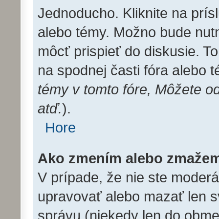
Jednoducho. Kliknite na prís
alebo témy. Možno bude nutn
môcť prispieť do diskusie. T
na spodnej časti fóra alebo 
témy v tomto fóre, Môžete o
atď.
).
Hore
Ako zmením alebo zmažem
V prípade, že nie ste moderá
upravovať alebo mazať len s
správu (niekedy len do obme