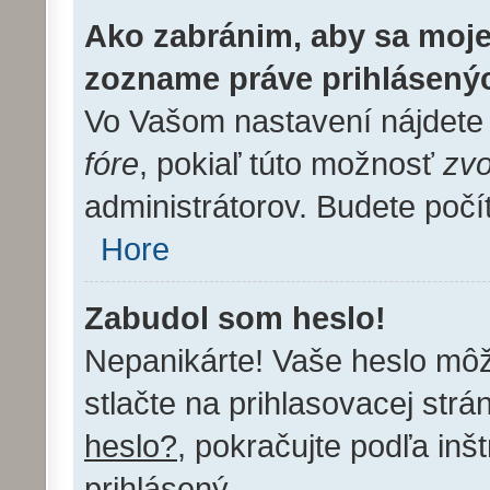
Ako zabránim, aby sa moje
zozname práve prihlásený
Vo Vašom nastavení nájdet
fóre
, pokiaľ túto možnosť
zvo
administrátorov. Budete počí
Hore
Zabudol som heslo!
Nepanikárte! Vaše heslo mô
stlačte na prihlasovacej strá
heslo?
, pokračujte podľa inš
prihlásený.