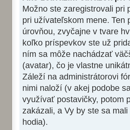
Možno ste zaregistrovali pri
pri užívateľskom mene. Ten 
úrovňou, zvyčajne v tvare hv
koľko príspevkov ste už prida
ním sa môže nachádzať väčš
(avatar), čo je vlastne unik
Záleží na administrátorovi fór
nimi naloží (v akej podobe s
využívať postavičky, potom p
zakázali, a Vy by ste sa mal
hodia).