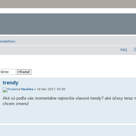
erateľstvo
FAQ
Č
trendy
od
Hanička
» 16 Dec 2017, 02:30
Aké sú podľa vás momentálne najnovšie vlasové trendy? aké účesy teraz n
chcem zmenu!