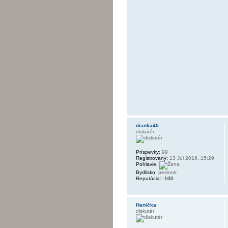
dianka45
diskutér
Príspevky:
99
Registrovaný:
13 Júl 2016, 15:29
Pohlavie:
Bydlisko:
pezinok
Reputácia:
-100
Hanička
diskutér