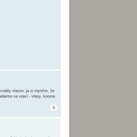
vality vlasov, ja si myslím, že
nadarmo sa vraví - vlasy, koruna
0