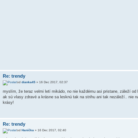
Re: trendy
od
dianka45
» 16 Dec 2017, 02:37
myslím, že teraz velmi letí mikádo, no nie každému asi pristane, záleží od k
ak sú vlasy zdravé a krásne sa lesknú tak na strihu ani tak nezáleží.. nie 
krásy!
Re: trendy
od
Hanička
» 16 Dec 2017, 02:40