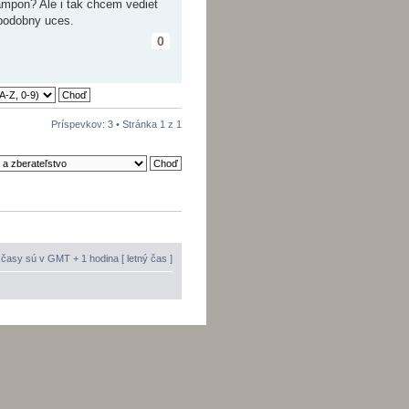
ampon? Ale i tak chcem vediet
 podobny uces.
0
Príspevkov: 3 • Stránka
1
z
1
časy sú v GMT + 1 hodina [ letný čas ]