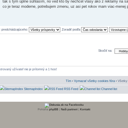
tak s tým úplne súhlasím, no ved kto by nechcel vlasy ako z reklamy na s
co je teraz moderne, potrebujem zmenu, uz asi pet rokov mam viac-menej
z predchádzajúceho:
Zoradiť podľa
Skočiť na:
strovaný užívateľ nie je prítomný a 1 hosť
Tím
•
Vymazať všetky cookies fóra
• Všetky 
SitemapIndex
RSS Feed
Channel list
Poháňa
phpBB
|
Naši partneri
|
Kontakt