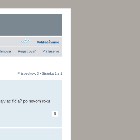
Vyhľadávanie
lenovia
Registrovať
Prihlásenie
Príspevkov: 3 • Stránka
1
z
1
ajviac fičia? po novom roku
0