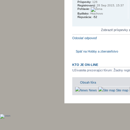
Príspevky:
126
Registrovaný:
28 Sep 2015, 15:37
Pohlavie:
Bydlisko:
Hrachovo
Reputácia:
-52
Zobraziť príspevky 
Odoslať odpoveď
Späť na Hobby a zberateľstvo
KTO JE ON-LINE
Užívatelia prezerajúci fórum: Žiadny regi
Obsah fóra
News
Site map