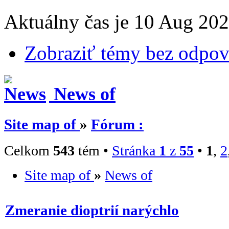
Aktuálny čas je 10 Aug 202
Zobraziť témy bez odpo
News of
Site map of
»
Fórum :
Celkom
543
tém •
Stránka
1
z
55
•
1
,
2
Site map of
»
News of
Zmeranie dioptrií narýchlo