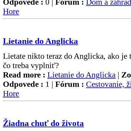
Odpovede :
0 |
Fórum :
Dom a záhra
Hore
Lietanie do Anglicka
Lietate nikto teraz do Anglicka, ako j
čo treba vyplniť?
Read more :
Lietanie do Anglicka
|
Zo
Odpovede :
1 |
Fórum :
Cestovanie, ž
Hore
Žiadna chuť do života