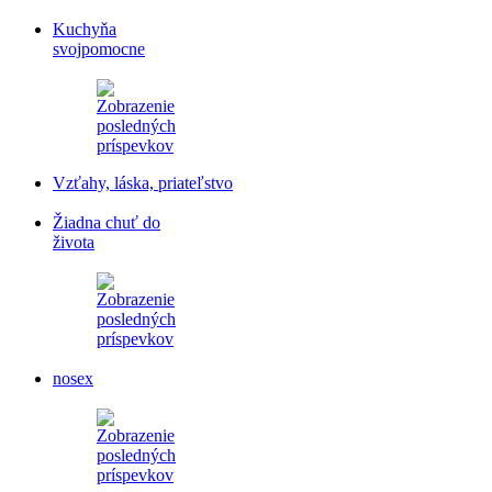
Kuchyňa
svojpomocne
Vzťahy, láska, priateľstvo
Žiadna chuť do
života
nosex