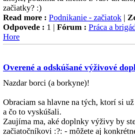
začiatky? :)
Read more :
Podnikanie - začiatok
|
Z
Odpovede :
1 |
Fórum :
Práca a brigá
Hore
Overené a odskúšané výživové dopl
Nazdar borci (a borkyne)!
Obraciam sa hlavne na tých, ktorí si už 
a čo to vyskúšali.
Zaujíma ma, aké doplnky výživy by ste
začiatočníkovi :?: - môžete aj konkrétn