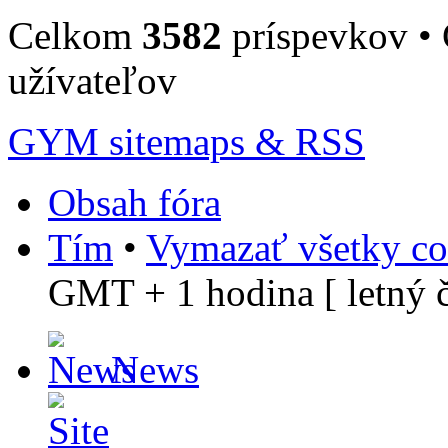
Celkom
3582
príspevkov •
užívateľov
GYM sitemaps & RSS
Obsah fóra
Tím
•
Vymazať všetky co
GMT + 1 hodina [ letný č
News