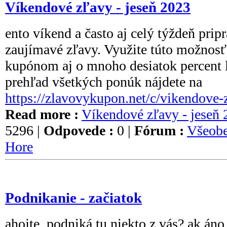
Víkendové zľavy - jeseň 2023
ento víkend a často aj celý týždeň pri
zaujímavé zľavy. Využite túto možnos
kupónom aj o mnoho desiatok percent 
prehľad všetkých ponúk nájdete na
https://zlavovykupon.net/c/vikendove-
Read more :
Víkendové zľavy - jeseň
5296 |
Odpovede :
0 |
Fórum :
Všeobe
Hore
Podnikanie - začiatok
ahojte, podniká tu niekto z vás? ak áno