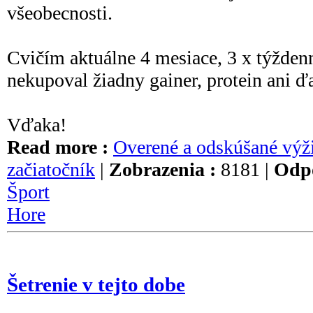
všeobecnosti.
Cvičím aktuálne 4 mesiace, 3 x týžden
nekupoval žiadny gainer, protein ani ď
Vďaka!
Read more :
Overené a odskúšané výž
začiatočník
|
Zobrazenia :
8181 |
Odpo
Šport
Hore
Šetrenie v tejto dobe