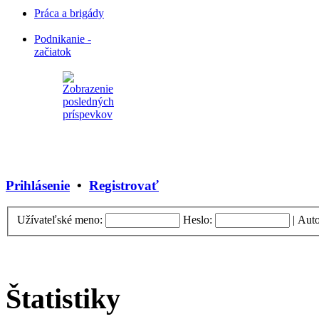
Práca a brigády
Podnikanie -
začiatok
Prihlásenie
•
Registrovať
Užívateľské meno:
Heslo:
|
Auto
Štatistiky