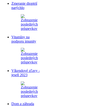
Zmeranie dioptrií
narýchlo
Vitamíny na
podporu imunity
Víkendové zľavy -
jeseň 2023
Dom a záhrada