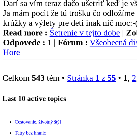
Darí sa vím teraz dačo ušetriť keď je v
Ja mám pocit že tú trošku čo odložíme 
krúžky a výlety pre deti inak nič moc:-
Read more :
Šetrenie v tejto dobe
|
Zo
Odpovede :
1 |
Fórum :
Všeobecná di
Hore
Celkom
543
tém •
Stránka
1
z
55
•
1
,
2
Last 10 active topics
Cestovanie, životný štýl
Tatry bez hraníc