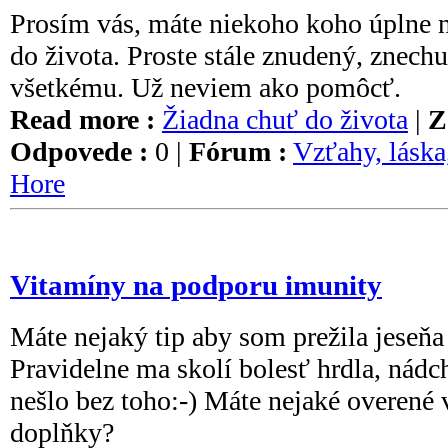
Prosím vás, máte niekoho koho úplne 
do života. Proste stále znudený, znech
všetkému. Už neviem ako pomôcť.
Read more :
Žiadna chuť do života
|
Z
Odpovede :
0 |
Fórum :
Vzťahy, láska
Hore
Vitamíny na podporu imunity
Máte nejaký tip aby som prežila jeseňa
Pravidelne ma skolí bolesť hrdla, nádch
nešlo bez toho:-) Máte nejaké overené 
doplňky?