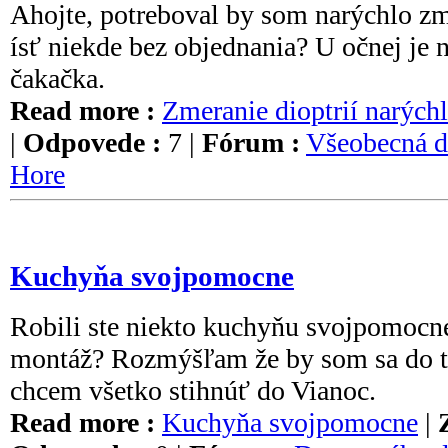
Ahojte, potreboval by som narýchlo zm
ísť niekde bez objednania? U očnej je 
čakačka.
Read more :
Zmeranie dioptrií narých
|
Odpovede :
7 |
Fórum :
Všeobecná d
Hore
Kuchyňa svojpomocne
Robili ste niekto kuchyňu svojpomocn
montáž? Rozmýšľam že by som sa do to
chcem všetko stihnúť do Vianoc.
Read more :
Kuchyňa svojpomocne
|