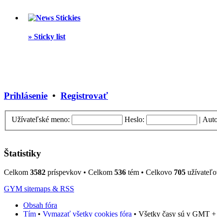
Stickies
»
Sticky list
Prihlásenie
•
Registrovať
Užívateľské meno:
Heslo:
|
Auto
Štatistiky
Celkom
3582
príspevkov • Celkom
536
tém • Celkovo
705
užívateľo
GYM sitemaps & RSS
Obsah fóra
Tím
•
Vymazať všetky cookies fóra
• Všetky časy sú v GMT + 1