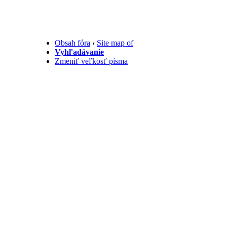
Obsah fóra
‹
Site map of
Vyhľadávanie
Zmeniť veľkosť písma