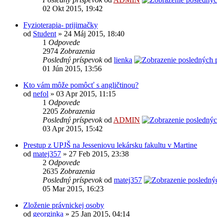
02 Okt 2015, 19:42
Fyzioterapia- prijimačky
od
Student
» 24 Máj 2015, 18:40
1
Odpovede
2974
Zobrazenia
Posledný príspevok
od
lienka
01 Jún 2015, 13:56
Kto vám môže pomôcť s angličtinou?
od
nefol
» 03 Apr 2015, 11:15
1
Odpovede
2205
Zobrazenia
Posledný príspevok
od
ADMIN
03 Apr 2015, 15:42
Prestup z UPJŠ na Jesseniovu lekársku fakultu v Martine
od
matej357
» 27 Feb 2015, 23:38
2
Odpovede
2635
Zobrazenia
Posledný príspevok
od
matej357
05 Mar 2015, 16:23
Zloženie právnickej osoby
od
georginka
» 25 Jan 2015, 04:14