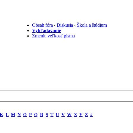
Obsah fóra
‹
Diskusia
‹
Škola a štúdium
Vyhľadávanie
Zmeniť veľkosť písma
K
L
M
N
O
P
Q
R
S
T
U
V
W
X
Y
Z
#