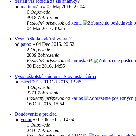
trestali vás rodičia za zlé známky?
od
martinus55
» 02 Máj 2016, 22:04
6
Odpovede
3918
Zobrazenia
Posledný príspevok
od
xenia
04 Mar 2017, 19:25
Vysoká škola - akú si vybrať?
od
patoo
» 04 Dec 2016, 20:52
2
Odpovede
2839
Zobrazenia
Posledný príspevok
od
linduska03
30 Dec 2016, 14:55
Vysokoškolské štúdium - Slovanské štúdia
od
ester1991
» 11 Okt 2015, 12:45
4
Odpovede
3271
Zobrazenia
Posledný príspevok
od
karlos
16 Okt 2015, 15:54
Doučovanie a preklad
od
vedor
» 01 Okt 2015, 14:04
1
Odpovede
2416
Zobrazenia
Posledný príspevok
od
ADMIN