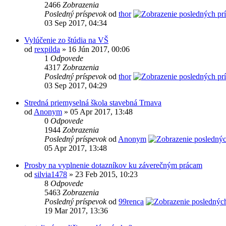
2466
Zobrazenia
Posledný príspevok
od
thor
03 Sep 2017, 04:34
Vylúčenie zo štúdia na VŠ
od
rexpilda
» 16 Jún 2017, 00:06
1
Odpovede
4317
Zobrazenia
Posledný príspevok
od
thor
03 Sep 2017, 04:29
Stredná priemyselná škola stavebná Trnava
od
Anonym
» 05 Apr 2017, 13:48
0
Odpovede
1944
Zobrazenia
Posledný príspevok
od
Anonym
05 Apr 2017, 13:48
Prosby na vyplnenie dotazníkov ku záverečným prácam
od
silvia1478
» 23 Feb 2015, 10:23
8
Odpovede
5463
Zobrazenia
Posledný príspevok
od
99renca
19 Mar 2017, 13:36