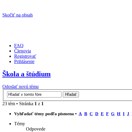
Skočiť na obsah
FAQ
Členovia
Registrovať
Prihlásenie
Škola a štúdium
Odoslať novú tému
23 tém • Stránka
1
z
1
Vyhľadať témy podľa písmena •
A
B
C
D
E
F
G
H
I
J
Témy
Odpovede