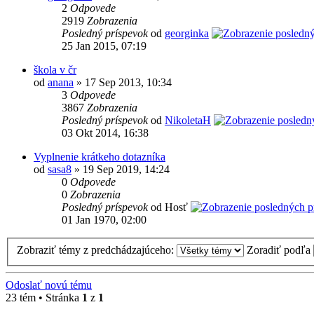
2
Odpovede
2919
Zobrazenia
Posledný príspevok
od
georginka
25 Jan 2015, 07:19
škola v čr
od
anana
» 17 Sep 2013, 10:34
3
Odpovede
3867
Zobrazenia
Posledný príspevok
od
NikoletaH
03 Okt 2014, 16:38
Vyplnenie krátkeho dotazníka
od
sasa8
» 19 Sep 2019, 14:24
0
Odpovede
0
Zobrazenia
Posledný príspevok
od Hosť
01 Jan 1970, 02:00
Zobraziť témy z predchádzajúceho:
Zoradiť podľa
Odoslať novú tému
23 tém • Stránka
1
z
1