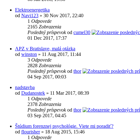
Elektroenergetika
od
Navi123
» 30 Nov 2017, 22:40
1
Odpovede
2165
Zobrazenia
Posledný príspevok
od
cumel30
01 Dec 2017, 17:37
APZ v Bratislave, malá otázka
od
winston
» 11 Aug 2017, 11:44
3
Odpovede
2828
Zobrazenia
Posledný príspevok
od
thor
04 Sep 2017, 00:03
nadstavba
od
Dudanostek
» 11 Mar 2017, 08:39
1
Odpovede
2378
Zobrazenia
Posledný príspevok
od
thor
03 Sep 2017, 04:45
Štúdium forenznej psychológie. Viete mi poradiť?
od
flourisher
» 18 Aug 2015, 15:46
1
Odpovede