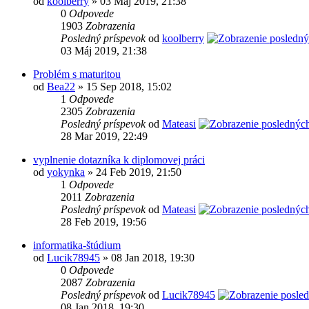
od
koolberry
» 03 Máj 2019, 21:38
0
Odpovede
1903
Zobrazenia
Posledný príspevok
od
koolberry
03 Máj 2019, 21:38
Problém s maturitou
od
Bea22
» 15 Sep 2018, 15:02
1
Odpovede
2305
Zobrazenia
Posledný príspevok
od
Mateasi
28 Mar 2019, 22:49
vyplnenie dotazníka k diplomovej práci
od
yokynka
» 24 Feb 2019, 21:50
1
Odpovede
2011
Zobrazenia
Posledný príspevok
od
Mateasi
28 Feb 2019, 19:56
informatika-štúdium
od
Lucik78945
» 08 Jan 2018, 19:30
0
Odpovede
2087
Zobrazenia
Posledný príspevok
od
Lucik78945
08 Jan 2018, 19:30