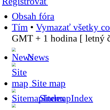
Registrovať
Obsah fóra
Tím
•
Vymazať všetky co
GMT + 1 hodina [ letný č
News
Site map
SitemapIndex