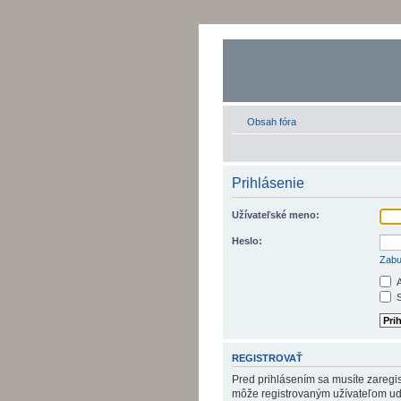
Obsah fóra
Prihlásenie
Užívateľské meno:
Heslo:
Zabu
A
S
REGISTROVAŤ
Pred prihlásením sa musíte zaregist
môže registrovaným užívateľom udel