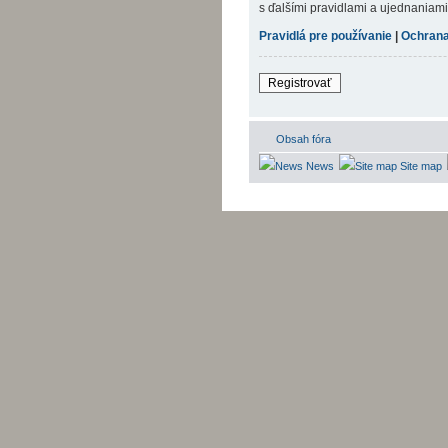
s ďalšími pravidlami a ujednaniami. 
Pravidlá pre používanie
|
Ochrana
Registrovať
Obsah fóra
News
Site map