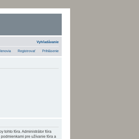
Vyhľadávanie
lenovia
Registrovať
Prihlásenie
y tohto fóra. Administrátor fóra
i podmienkami pre užívanie fóra a