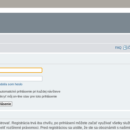
FAQ
Č
dol/a som heslo
utomatické prihlásenie pri každej návšteve
kryť môj on-line stav pre toto prihlásenie
rovať. Registrácia trvá iba chvíľu, po prihlásení môžete začať využívať všetky služb
iť rozšírené právomoci. Pred registráciou sa uistite, že ste sa oboznámili s našim