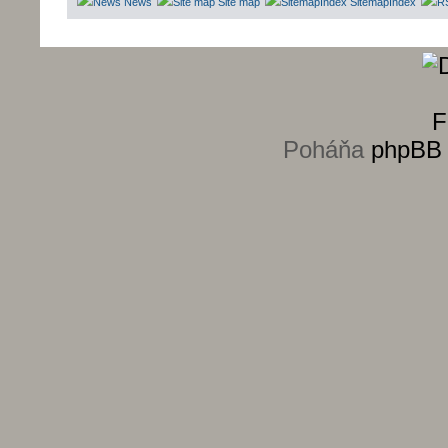
News
Site map
SitemapIndex
Poháňa
phpBB