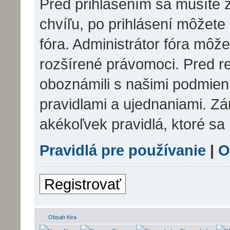
Pred prihlásením sa musíte z
chvíľu, po prihlásení môžete
fóra. Administrátor fóra môž
rozšírené právomoci. Pred reg
oboznámili s našimi podmienk
pravidlami a ujednaniami. Zár
akékoľvek pravidlá, ktoré sa 
Pravidlá pre používanie
|
O
Registrovať
Obsah fóra