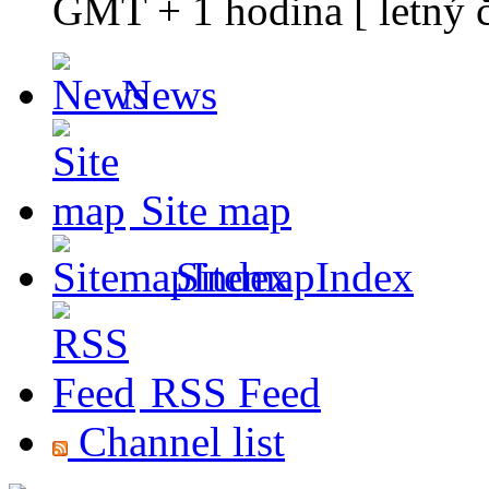
GMT + 1 hodina [ letný č
News
Site map
SitemapIndex
RSS Feed
Channel list