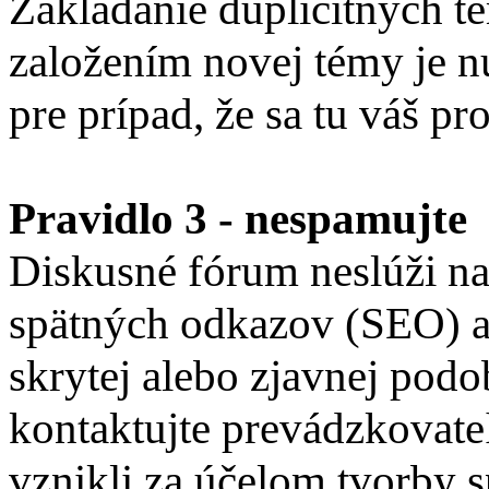
Zakladanie duplicitných té
založením novej témy je n
pre prípad, že sa tu váš pr
Pravidlo 3 - nespamujte
Diskusné fórum neslúži na
spätných odkazov (SEO) a 
skrytej alebo zjavnej pod
kontaktujte prevádzkovateľ
vznikli za účelom tvorby 