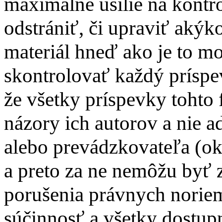
maximálne úsilie na kontr
odstrániť, či upraviť aký
materiál hneď ako je to m
skontrolovať každý príspe
že všetky príspevky tohto
názory ich autorov a nie 
alebo prevádzkovateľa (ok
a preto za ne nemôžu byť 
porušenia právnych norie
súčinnosť a všetky dostup