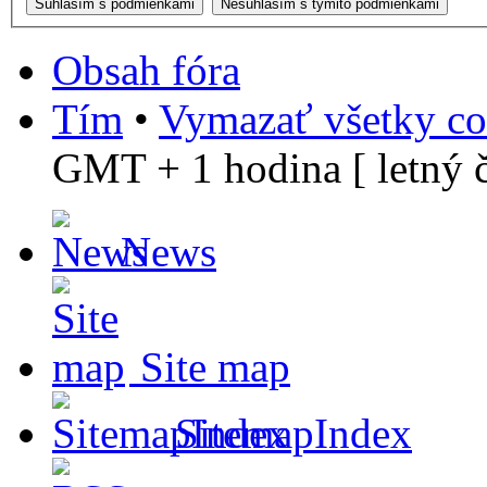
Obsah fóra
Tím
•
Vymazať všetky co
GMT + 1 hodina [ letný č
News
Site map
SitemapIndex