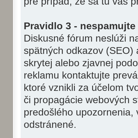
pre prípad, že sa tu váš pr
Pravidlo 3 - nespamujte
Diskusné fórum neslúži n
spätných odkazov (SEO) a
skrytej alebo zjavnej pod
reklamu kontaktujte prevá
ktoré vznikli za účelom t
či propagácie webových st
predošlého upozornenia, 
odstránené.