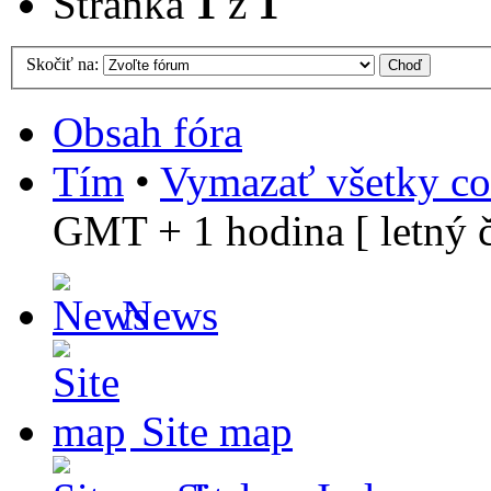
Stránka
1
z
1
Skočiť na:
Obsah fóra
Tím
•
Vymazať všetky co
GMT + 1 hodina [ letný č
News
Site map