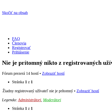
Skočiť na obsah
FAQ
Členovia
Registrovať
Prihlásenie
Nie je prítomný nikto z registrovaných uží
Fórum prezerá 14 hostí •
Zobraziť hostí
Stránka
1
z
1
Žiadny registrovaný užívateľ nie je prítomný •
Zobraziť hostí
Legenda:
Administrátori
,
Moderátori
Stránka
1
z
1