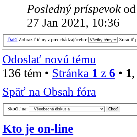
Posledný príspevok
o
27 Jan 2021, 10:36
Ďalší
Zobraziť témy z predchádzajúceho:
Zoradiť 
Odoslať novú tému
136 tém •
Stránka
1
z
6
•
1
Späť na Obsah fóra
Skočiť na:
Kto je on-line