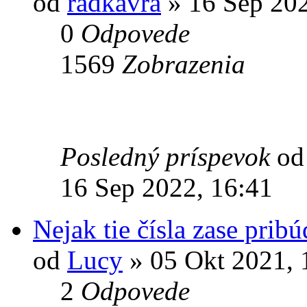
od
radkavra
» 16 Sep 202
0
Odpovede
1569
Zobrazenia
Posledný príspevok
o
16 Sep 2022, 16:41
Nejak tie čísla zase pribú
od
Lucy
» 05 Okt 2021, 
2
Odpovede