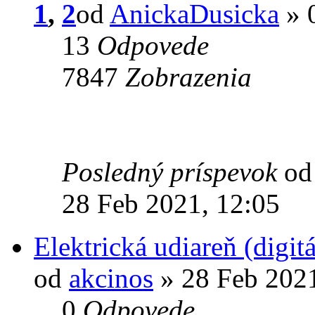
1
,
2
od
AnickaDusicka
» 
13
Odpovede
7847
Zobrazenia
Posledný príspevok
o
28 Feb 2021, 12:05
Elektrická udiareň (digit
od
akcinos
» 28 Feb 2021
0
Odpovede