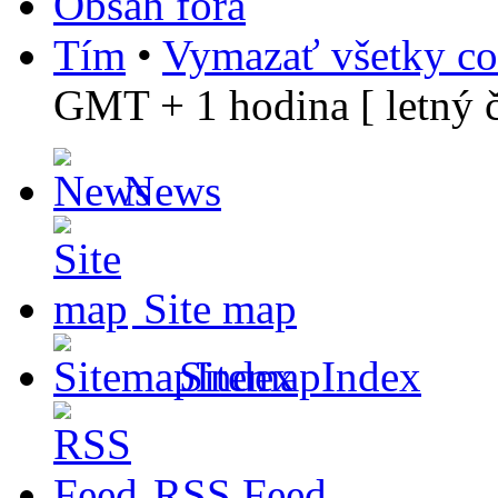
Obsah fóra
Tím
•
Vymazať všetky co
GMT + 1 hodina [ letný č
News
Site map
SitemapIndex
RSS Feed