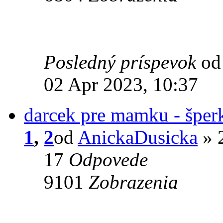
Posledný príspevok
o
02 Apr 2023, 10:37
darcek pre mamku - šper
1
,
2
od
AnickaDusicka
» 
17
Odpovede
9101
Zobrazenia