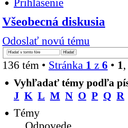
Prihlásenie
Všeobecná diskusia
Odoslať novú tému
136 tém •
Stránka
1
z
6
•
1
Vyhľadať témy podľa p
J
K
L
M
N
O
P
Q
R
Témy
Odpovede