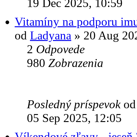
19 Dec 2025, 10:59
Vitamíny na podporu imu
od
Ladyana
» 20 Aug 202
2
Odpovede
980
Zobrazenia
Posledný príspevok
o
05 Sep 2025, 12:05
Víkendové zľavy - jeseň