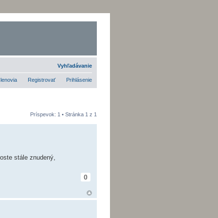
Vyhľadávanie
lenovia
Registrovať
Prihlásenie
Príspevok: 1 • Stránka
1
z
1
oste stále znudený,
0