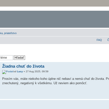
ka, priateľstvo
FAQ
Č
Žiadna chuť do života
od
Lucy
» 27 Aug 2025, 09:59
Prosím vás, máte niekoho koho úplne nič nebaví a nemá chuť do života. Pr
znechutený, negativný k všetkému. Už neviem ako pomôcť.