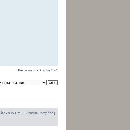
Príspevok: 1 • Stránka
1
z
1
časy sú v GMT + 1 hodina [ letný čas ]