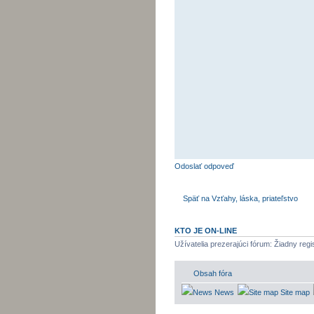
Odoslať odpoveď
Späť na Vzťahy, láska, priateľstvo
KTO JE ON-LINE
Užívatelia prezerajúci fórum: Žiadny regi
Obsah fóra
News
Site map