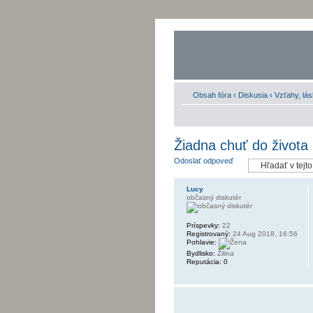
Obsah fóra
‹
Diskusia
‹
Vzťahy, lás
Žiadna chuť do života
Odoslať odpoveď
Lucy
občasný diskutér
Príspevky:
22
Registrovaný:
24 Aug 2018, 16:56
Pohlavie:
Bydlisko:
Žilina
Reputácia:
0