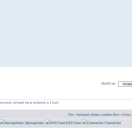
Skočiť na:
strovaný užívateľ nie je prítomný a 1 hosť
Tím
•
Vymazať všetky cookies fóra
• Všetky 
SitemapIndex
RSS Feed
Channel list