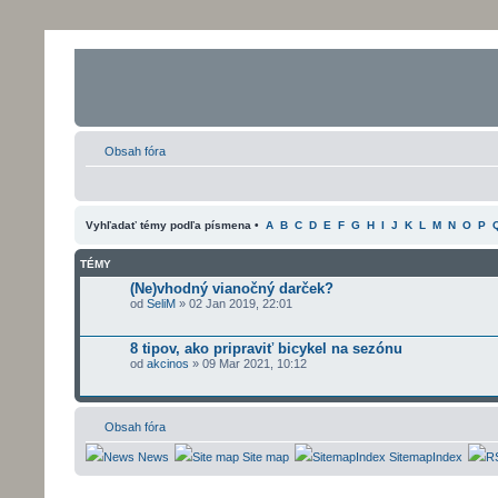
Obsah fóra
Vyhľadať témy podľa písmena •
A
B
C
D
E
F
G
H
I
J
K
L
M
N
O
P
TÉMY
(Ne)vhodný vianočný darček?
od
SeliM
» 02 Jan 2019, 22:01
8 tipov, ako pripraviť bicykel na sezónu
od
akcinos
» 09 Mar 2021, 10:12
Obsah fóra
News
Site map
SitemapIndex