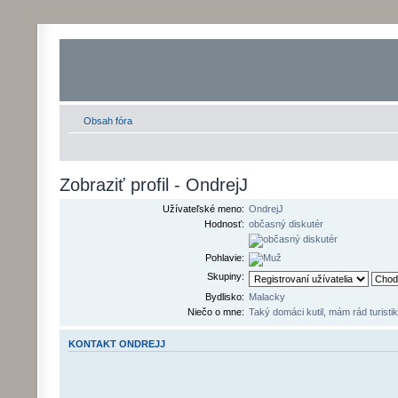
Obsah fóra
Zobraziť profil - OndrejJ
Užívateľské meno:
OndrejJ
Hodnosť:
občasný diskutér
Pohlavie:
Skupiny:
Bydlisko:
Malacky
Niečo o mne:
Taký domáci kutil, mám rád turistik
KONTAKT ONDREJJ