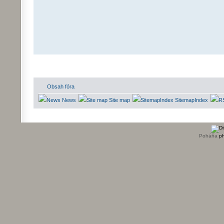
Obsah fóra
News
Site map
SitemapIndex
Poháňa
p